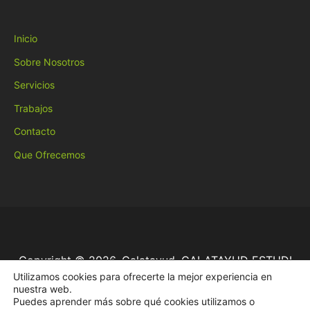
Inicio
Sobre Nosotros
Servicios
Trabajos
Contacto
Que Ofrecemos
Copyright © 2026, Calatayud, CALATAYUD ESTUDI
Utilizamos cookies para ofrecerte la mejor experiencia en
GRAFIC S.L. -
Diseño Web
-
Aviso Legal
-
Política de
nuestra web.
Puedes aprender más sobre qué cookies utilizamos o
Privacidad
-
Política de Cookies